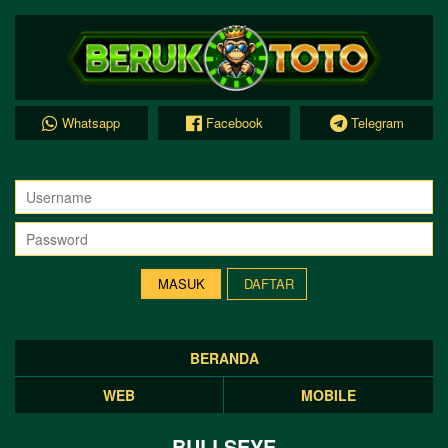
Whatsapp
Facebook
Telegram
DAFTAR
BERANDA
WEB
MOBILE
BULLSEYE