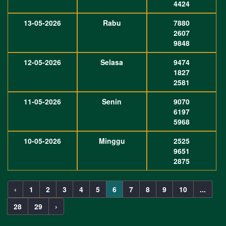
4424
13-05-2026
Rabu
7880
2607
9848
12-05-2026
Selasa
9474
1827
2581
11-05-2026
Senin
9070
6197
5968
10-05-2026
Minggu
2525
9651
2875
‹
1
2
3
4
5
6
7
8
9
10
...
28
29
›