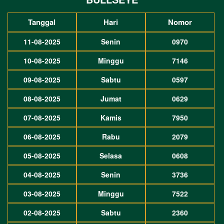
Tanggal
Hari
Nomor
11-08-2025
Senin
0970
10-08-2025
Minggu
7146
09-08-2025
Sabtu
0597
08-08-2025
Jumat
0629
07-08-2025
Kamis
7950
06-08-2025
Rabu
2079
05-08-2025
Selasa
0608
04-08-2025
Senin
3736
03-08-2025
Minggu
7522
02-08-2025
Sabtu
2360