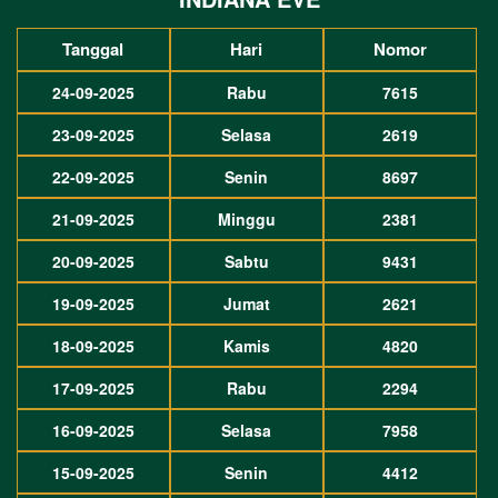
Tanggal
Hari
Nomor
24-09-2025
Rabu
7615
23-09-2025
Selasa
2619
22-09-2025
Senin
8697
21-09-2025
Minggu
2381
20-09-2025
Sabtu
9431
19-09-2025
Jumat
2621
18-09-2025
Kamis
4820
17-09-2025
Rabu
2294
16-09-2025
Selasa
7958
15-09-2025
Senin
4412