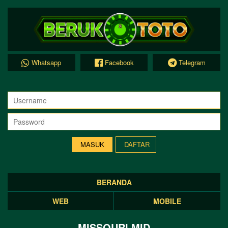
Whatsapp
Facebook
Telegram
DAFTAR
BERANDA
WEB
MOBILE
MISSOURI MID