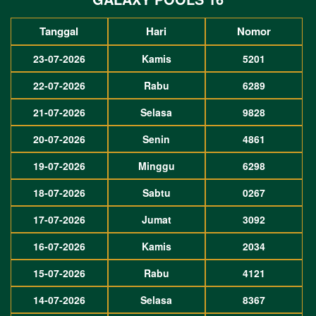
Tanggal
Hari
Nomor
23-07-2026
Kamis
5201
22-07-2026
Rabu
6289
21-07-2026
Selasa
9828
20-07-2026
Senin
4861
19-07-2026
Minggu
6298
18-07-2026
Sabtu
0267
17-07-2026
Jumat
3092
16-07-2026
Kamis
2034
15-07-2026
Rabu
4121
14-07-2026
Selasa
8367