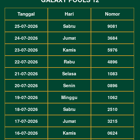
Tanggal
Hari
Nomor
25-07-2026
Sabtu
9081
24-07-2026
Jumat
3684
23-07-2026
Kamis
5976
22-07-2026
Rabu
4896
21-07-2026
Selasa
1083
20-07-2026
Senin
0896
19-07-2026
Minggu
1062
18-07-2026
Sabtu
2510
17-07-2026
Jumat
3215
16-07-2026
Kamis
0624