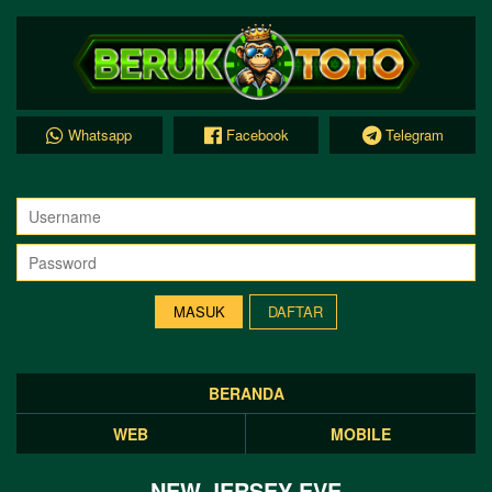
Whatsapp
Facebook
Telegram
DAFTAR
BERANDA
WEB
MOBILE
NEW JERSEY EVE