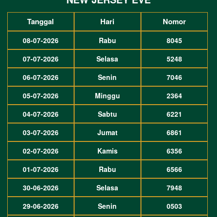
Tanggal
Hari
Nomor
08-07-2026
Rabu
8045
07-07-2026
Selasa
5248
06-07-2026
Senin
7046
05-07-2026
Minggu
2364
04-07-2026
Sabtu
6221
03-07-2026
Jumat
6861
02-07-2026
Kamis
6356
01-07-2026
Rabu
6566
30-06-2026
Selasa
7948
29-06-2026
Senin
0503