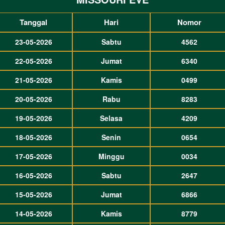
Tanggal
Hari
Nomor
23-05-2026
Sabtu
4562
22-05-2026
Jumat
6340
21-05-2026
Kamis
0499
20-05-2026
Rabu
8283
19-05-2026
Selasa
4209
18-05-2026
Senin
0654
17-05-2026
Minggu
0034
16-05-2026
Sabtu
2647
15-05-2026
Jumat
6866
14-05-2026
Kamis
8779