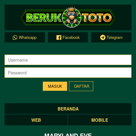
Whatsapp
Facebook
Telegram
DAFTAR
BERANDA
WEB
MOBILE
MARYLAND EVE