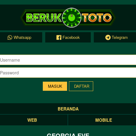
Whatsapp
Facebook
Telegram
DAFTAR
BERANDA
WEB
MOBILE
GEORGIA EVE