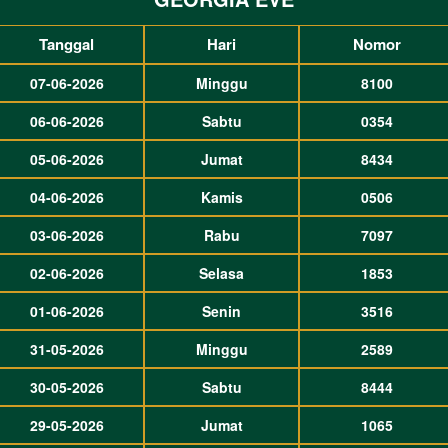
Tanggal
Hari
Nomor
07-06-2026
Minggu
8100
06-06-2026
Sabtu
0354
05-06-2026
Jumat
8434
04-06-2026
Kamis
0506
03-06-2026
Rabu
7097
02-06-2026
Selasa
1853
01-06-2026
Senin
3516
31-05-2026
Minggu
2589
30-05-2026
Sabtu
8444
29-05-2026
Jumat
1065