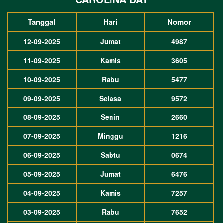
Tanggal
Hari
Nomor
12-09-2025
Jumat
4987
11-09-2025
Kamis
3605
10-09-2025
Rabu
5477
09-09-2025
Selasa
9572
08-09-2025
Senin
2660
07-09-2025
Minggu
1216
06-09-2025
Sabtu
0674
05-09-2025
Jumat
6476
04-09-2025
Kamis
7257
03-09-2025
Rabu
7652