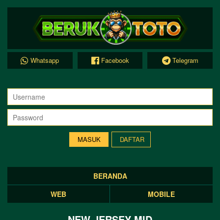
Whatsapp
Facebook
Telegram
DAFTAR
BERANDA
WEB
MOBILE
NEW JERSEY MID