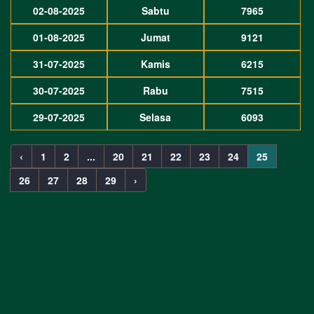
02-08-2025
Sabtu
7965
01-08-2025
Jumat
9121
31-07-2025
Kamis
6215
30-07-2025
Rabu
7515
29-07-2025
Selasa
6093
‹
1
2
...
20
21
22
23
24
25
26
27
28
29
›