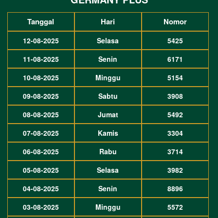
Tanggal
Hari
Nomor
12-08-2025
Selasa
5425
11-08-2025
Senin
6171
10-08-2025
Minggu
5154
09-08-2025
Sabtu
3908
08-08-2025
Jumat
5492
07-08-2025
Kamis
3304
06-08-2025
Rabu
3714
05-08-2025
Selasa
3982
04-08-2025
Senin
8896
03-08-2025
Minggu
5572