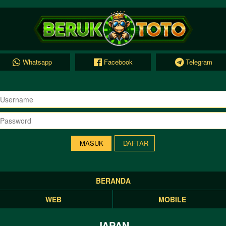
Whatsapp
Facebook
Telegram
DAFTAR
BERANDA
WEB
MOBILE
JAPAN