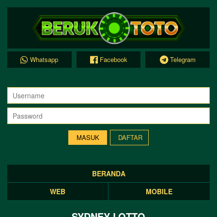
Whatsapp
Facebook
Telegram
DAFTAR
BERANDA
WEB
MOBILE
SYDNEY LOTTO