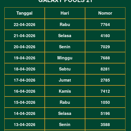
Tanggal
Hari
Nomor
22-04-2026
Rabu
7764
21-04-2026
Selasa
4160
20-04-2026
Senin
7029
19-04-2026
Minggu
7688
18-04-2026
Sabtu
8281
17-04-2026
Jumat
2785
16-04-2026
Kamis
7412
15-04-2026
Rabu
1050
14-04-2026
Selasa
5196
13-04-2026
Senin
3588