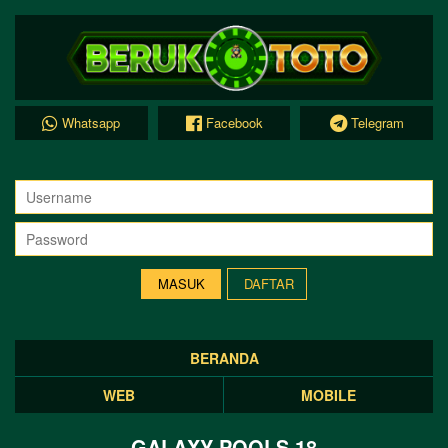
Whatsapp
Facebook
Telegram
DAFTAR
BERANDA
WEB
MOBILE
GALAXY POOLS 18