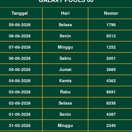
Tanggal
Hari
Nomor
09-06-2026
Selasa
1796
08-06-2026
Senin
9312
07-06-2026
Minggu
1252
06-06-2026
Sabtu
2001
05-06-2026
Jumat
3885
04-06-2026
Kamis
4362
03-06-2026
Rabu
8691
02-06-2026
Selasa
8536
01-06-2026
Senin
4387
31-05-2026
Minggu
2340