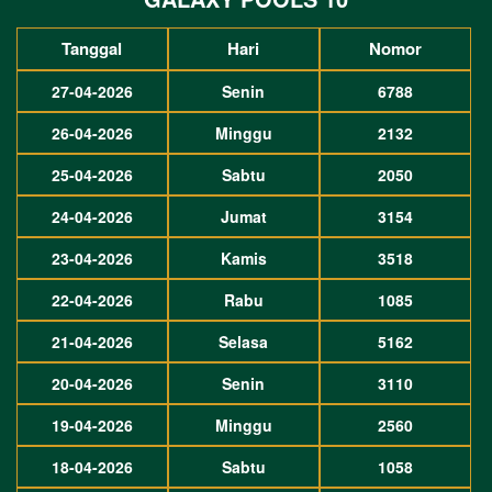
Tanggal
Hari
Nomor
27-04-2026
Senin
6788
26-04-2026
Minggu
2132
25-04-2026
Sabtu
2050
24-04-2026
Jumat
3154
23-04-2026
Kamis
3518
22-04-2026
Rabu
1085
21-04-2026
Selasa
5162
20-04-2026
Senin
3110
19-04-2026
Minggu
2560
18-04-2026
Sabtu
1058